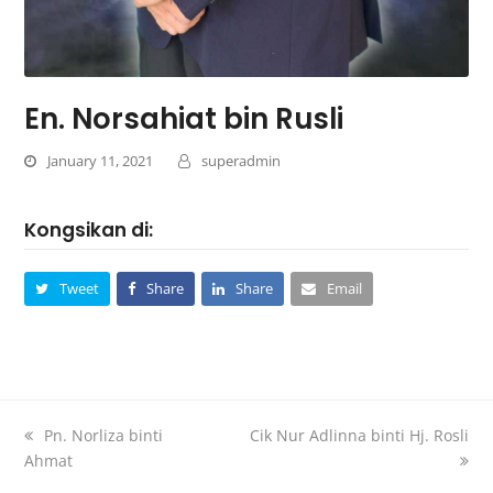
En. Norsahiat bin Rusli
January 11, 2021
superadmin
Kongsikan di:
Tweet
Share
Share
Email
Pn. Norliza binti
Cik Nur Adlinna binti Hj. Rosli
Ahmat