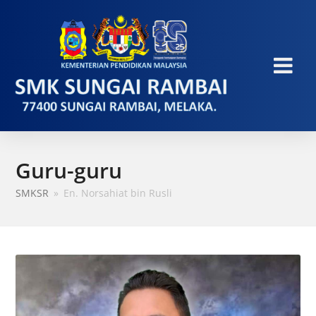
Guru-guru
SMKSR
»
En. Norsahiat bin Rusli