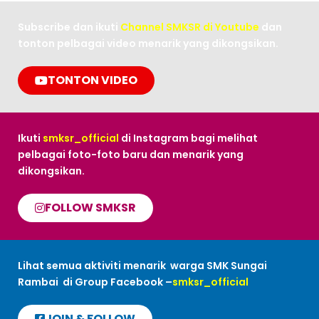
Subscribe dan ikuti
Channel SMKSR di Youtube
dan
tonton pelbagai video menarik yang dikongsikan.
TONTON VIDEO
Ikuti
smksr_official
di Instagram bagi melihat
pelbagai foto-foto baru dan menarik yang
dikongsikan.
FOLLOW SMKSR
Lihat semua aktiviti menarik warga SMK Sungai
Rambai di Group Facebook –
smksr_official
JOIN & FOLLOW