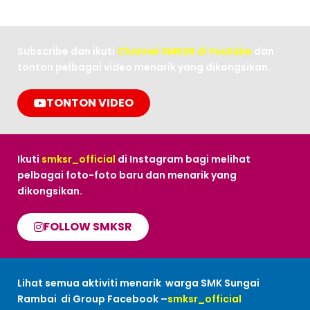
Subscribe dan ikuti
Channel SMKSR di Youtube
dan
tonton pelbagai video menarik yang dikongsikan.
TONTON VIDEO
Ikuti
smksr_official
di Instagram bagi melihat
pelbagai foto-foto baru dan menarik yang
dikongsikan.
FOLLOW SMKSR
Lihat semua aktiviti menarik warga SMK Sungai
Rambai di Group Facebook –
smksr_official