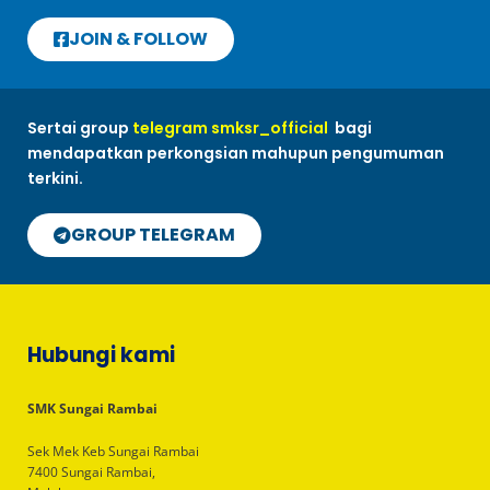
JOIN & FOLLOW
Sertai group
telegram smksr_official
bagi
mendapatkan perkongsian mahupun pengumuman
terkini.
GROUP TELEGRAM
Hubungi kami
SMK Sungai Rambai
Sek Mek Keb Sungai Rambai
7400 Sungai Rambai,