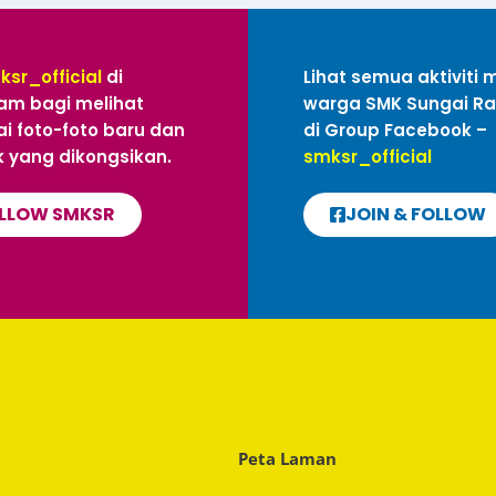
ksr_official
di
Lihat semua aktiviti 
am bagi melihat
warga SMK Sungai R
i foto-foto baru dan
di Group Facebook –
 yang dikongsikan.
smksr_official
LLOW SMKSR
JOIN & FOLLOW
Peta Laman