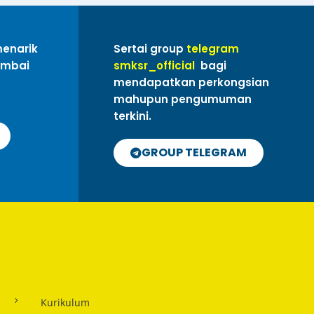
menarik
Sertai group
telegram
ambai
smksr_official
bagi
mendapatkan perkongsian
mahupun pengumuman
terkini.
GROUP TELEGRAM
Kurikulum