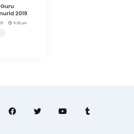
 Guru
urid 2019
20
9:38 pm