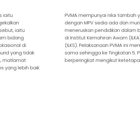
 iaitu
PVMA mempunyai nilai tambah ya
gekalkan
dengan MPV sedia ada dan muri
but, iaitu
meneruskan pendidikan dalam bi
lam bidang
di Institut Kemahiran Awam (ILKA
kasional di
(ILKS). Pelaksanaan PVMA ini me
rid yang tidak
sama sehingga ke Tingkatan 5. 
n, matlamat
berperingkat mengikut ketetapa
s yang lebih baik