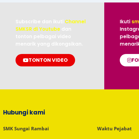
Subscribe dan ikuti
Channel
Ikuti
sm
SMKSR di Youtube
dan
Instagr
tonton pelbagai video
pelbaga
menarik yang dikongsikan.
menarik
TONTON VIDEO
FO
Hubungi kami
SMK Sungai Rambai
Waktu Pejabat