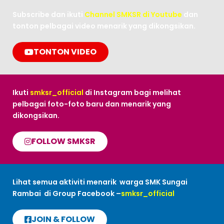
Subscribe dan ikuti
Channel SMKSR di Youtube
dan
tonton pelbagai video menarik yang dikongsikan.
TONTON VIDEO
Ikuti
smksr_official
di Instagram bagi melihat
pelbagai foto-foto baru dan menarik yang
dikongsikan.
FOLLOW SMKSR
Lihat semua aktiviti menarik warga SMK Sungai
Rambai di Group Facebook –
smksr_official
JOIN & FOLLOW