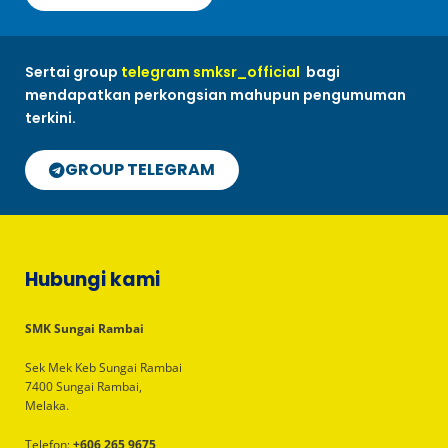
Sertai group
telegram smksr_official
bagi
mendapatkan perkongsian mahupun pengumuman
terkini.
GROUP TELEGRAM
Hubungi kami
SMK Sungai Rambai
Sek Mek Keb Sungai Rambai
7400 Sungai Rambai,
Melaka.
Telefon:
+606 265 9675