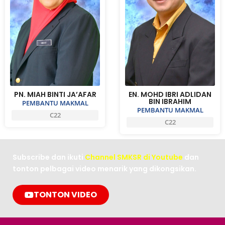
PN. MIAH BINTI JA’AFAR
EN. MOHD IBRI ADLIDAN
BIN IBRAHIM
PEMBANTU MAKMAL
PEMBANTU MAKMAL
C22
C22
Subscribe dan ikuti
Channel SMKSR di Youtube
dan
tonton pelbagai video menarik yang dikongsikan.
TONTON VIDEO