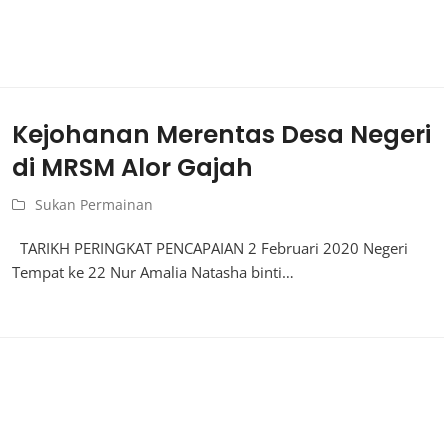
Kejohanan Merentas Desa Negeri
di MRSM Alor Gajah
Sukan Permainan
TARIKH PERINGKAT PENCAPAIAN 2 Februari 2020 Negeri
Tempat ke 22 Nur Amalia Natasha binti…