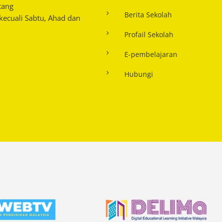
tang
Berita Sekolah
 kecuali Sabtu, Ahad dan
Profail Sekolah
E-pembelajaran
Hubungi