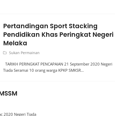
Pertandingan Sport Stacking
Pendidikan Khas Peringkat Negeri
Melaka
Sukan Permainan
TARIKH PERINGKAT PENCAPAIAN 21 September 2020 Negeri
Tiada Seramai 10 orang warga KPKP SMKSR…
 MSSM
c 2020 Negeri Tiada