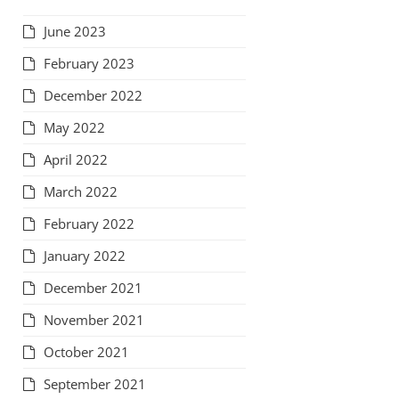
June 2023
February 2023
December 2022
May 2022
April 2022
March 2022
February 2022
January 2022
December 2021
November 2021
October 2021
September 2021