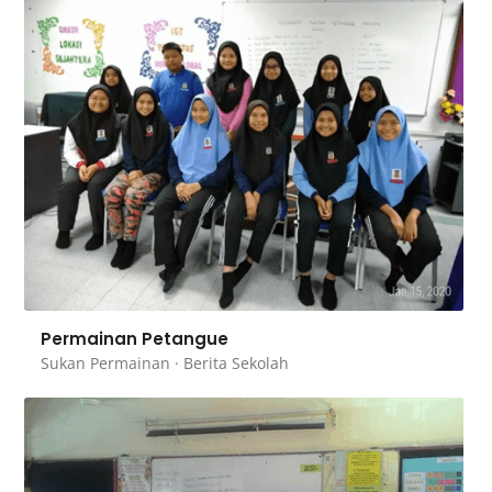
Permainan Petangue
Sukan Permainan
·
Berita Sekolah