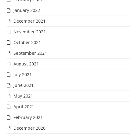
January 2022
December 2021
November 2021
October 2021
September 2021
August 2021
July 2021
June 2021
May 2021
April 2021
February 2021
December 2020