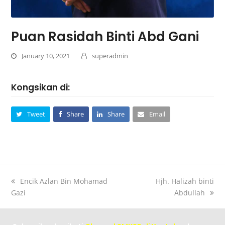
Puan Rasidah Binti Abd Gani
January 10, 2021
superadmin
Kongsikan di:
Tweet
Share
Share
Email
Encik Azlan Bin Mohamad
Hjh. Halizah binti
Gazi
Abdullah