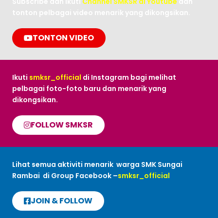
Subscribe dan ikuti
Channel SMKSR di Youtube
dan
tonton pelbagai video menarik yang dikongsikan.
TONTON VIDEO
Ikuti
smksr_official
di Instagram bagi melihat
pelbagai foto-foto baru dan menarik yang
dikongsikan.
FOLLOW SMKSR
Lihat semua aktiviti menarik warga SMK Sungai
Rambai di Group Facebook –
smksr_official
JOIN & FOLLOW