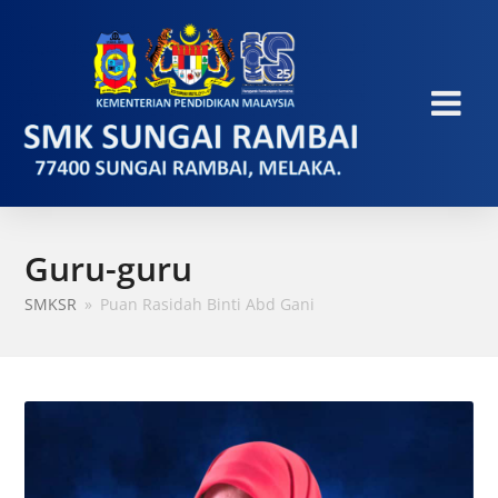
Guru-guru
SMKSR
»
Puan Rasidah Binti Abd Gani