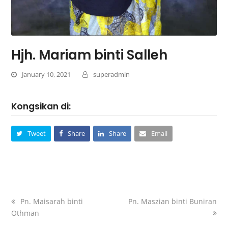
Hjh. Mariam binti Salleh
January 10, 2021
superadmin
Kongsikan di:
Tweet
Share
Share
Email
Pn. Maisarah binti
Pn. Maszian binti Buniran
Othman