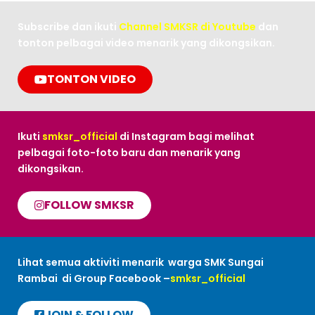
Subscribe dan ikuti
Channel SMKSR di Youtube
dan
tonton pelbagai video menarik yang dikongsikan.
TONTON VIDEO
Ikuti
smksr_official
di Instagram bagi melihat
pelbagai foto-foto baru dan menarik yang
dikongsikan.
FOLLOW SMKSR
Lihat semua aktiviti menarik warga SMK Sungai
Rambai di Group Facebook –
smksr_official
JOIN & FOLLOW