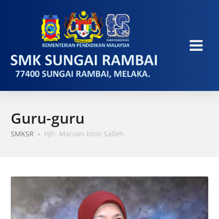
Guru-guru
SMKSR
»
Hjh. Mariam binti Salleh