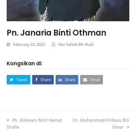
Pn. Janaria Binti Othman
February 23, 2022
Nor Sahiat Bin Rusli
Kongsikan di:
Tweet
Share
Share
Email
Pn. Kilawani Binti Hamat
En. Muhammad Firdaus Bin
Shafie
Omar