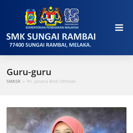
Guru-guru
SMKSR
»
Pn. Janaria Binti Othman