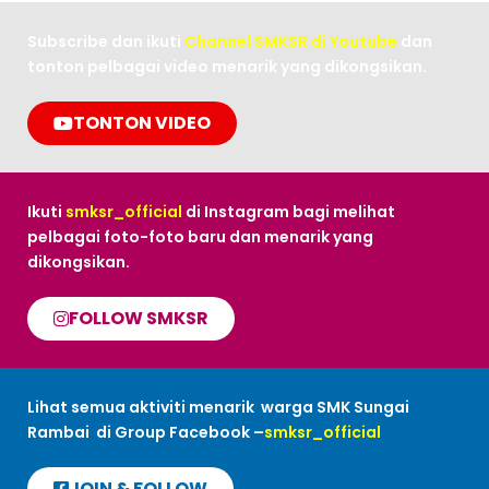
Subscribe dan ikuti
Channel SMKSR di Youtube
dan
tonton pelbagai video menarik yang dikongsikan.
TONTON VIDEO
Ikuti
smksr_official
di Instagram bagi melihat
pelbagai foto-foto baru dan menarik yang
dikongsikan.
FOLLOW SMKSR
Lihat semua aktiviti menarik warga SMK Sungai
Rambai di Group Facebook –
smksr_official
JOIN & FOLLOW