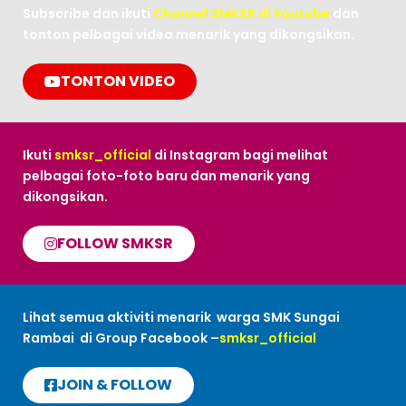
Subscribe dan ikuti
Channel SMKSR di Youtube
dan
tonton pelbagai video menarik yang dikongsikan.
TONTON VIDEO
Ikuti
smksr_official
di Instagram bagi melihat
pelbagai foto-foto baru dan menarik yang
dikongsikan.
FOLLOW SMKSR
Lihat semua aktiviti menarik warga SMK Sungai
Rambai di Group Facebook –
smksr_official
JOIN & FOLLOW