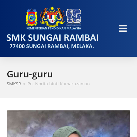
Guru-guru
SMKSR
»
Pn. Norita binti Kamaruzaman