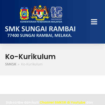
Ko-Kurikulum
SMKSR
»
Ko-Kurikulum
Subscribe dan ikuti
Channel SMKSR di Youtube
dan