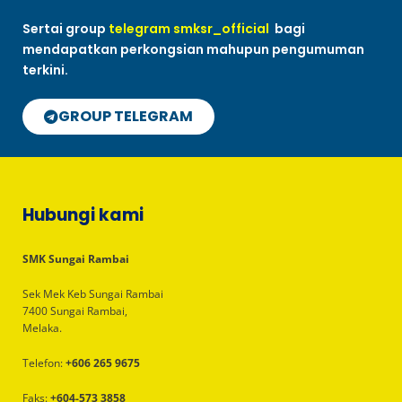
Sertai group
telegram smksr_official
bagi
mendapatkan perkongsian mahupun pengumuman
terkini.
GROUP TELEGRAM
Hubungi kami
SMK Sungai Rambai
Sek Mek Keb Sungai Rambai
7400 Sungai Rambai,
Melaka.
Telefon:
+606 265 9675
Faks:
+604-573 3858