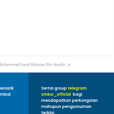
Muhammad Farul Ridzwan Bin Nordin
menarik
Sertai group
telegram
ambai
smksr_official
bagi
mendapatkan perkongsian
mahupun pengumuman
terkini.