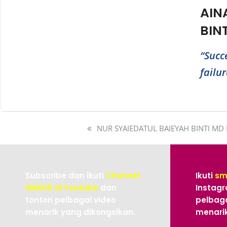
AIN
BIN
“Succ
NUR SYAIEDATUL BAIEYAH BINTI MD
Subscribe dan ikuti
Channel
Ikuti
sm
SMKSR di Youtube
dan
Instagr
tonton pelbagai video
pelbaga
menarik yang dikongsikan.
menarik