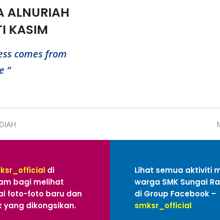
A ALNURIAH
TI KASIM
ess comes from
failure “
 DIAH
ksr_official
di
Lihat semua aktiviti 
am bagi melihat
warga SMK Sungai R
i foto-foto baru dan
di Group Facebook –
 yang dikongsikan.
smksr_official