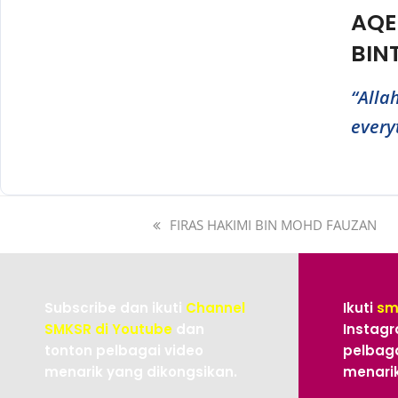
AQE
BINT
“Alla
everyt
FIRAS HAKIMI BIN MOHD FAUZAN
Subscribe dan ikuti
Channel
Ikuti
sm
SMKSR di Youtube
dan
Instagr
tonton pelbagai video
pelbaga
menarik yang dikongsikan.
menarik