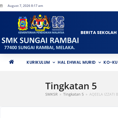
August 7, 2026 8:17 am
BERITA SEKOLAH
KURIKULUM
HAL EHWAL MURID
KO-KU
Tingkatan 5
SMKSR
»
Tingkatan 5
»
AQEELA IZZATI B