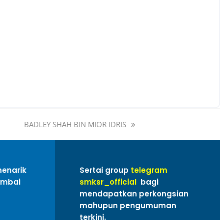
BADLEY SHAH BIN MIOR IDRIS
menarik
Sertai group
telegram
ambai
smksr_official
bagi
mendapatkan perkongsian
mahupun pengumuman
terkini.