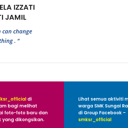
ELA IZZATI
I JAMIL
h can change
hing . “
ksr_official
di
Lihat semua aktiviti 
am bagi melihat
warga SMK Sungai R
i foto-foto baru dan
di Group Facebook –
 yang dikongsikan.
smksr_official