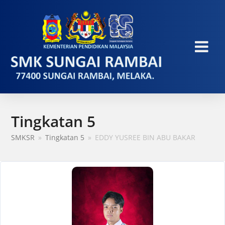
Tingkatan 5
SMKSR
»
Tingkatan 5
»
EDDY YUSREE BIN ABU BAKAR