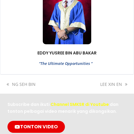
EDDY YUSREE BIN ABU BAKAR
“The Ultimate Opportunities “
NG SEH BIN
LEE XIN EN
Subscribe dan ikuti
Channel SMKSR di Youtube
dan
tonton pelbagai video menarik yang dikongsikan.
TONTON VIDEO