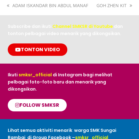
ADAM ISKANDAR BIN ABDUL MANAF
GOH ZHEN KIT
Subscribe dan ikuti
Channel SMKSR di Youtube
dan
tonton pelbagai video menarik yang dikongsikan.
TONTON VIDEO
Ikuti
smksr_official
di Instagram bagi melihat
pelbagai foto-foto baru dan menarik yang
dikongsikan.
FOLLOW SMKSR
Lihat semua aktiviti menarik warga SMK Sungai
Rambai di Group Facebook –
smksr_official