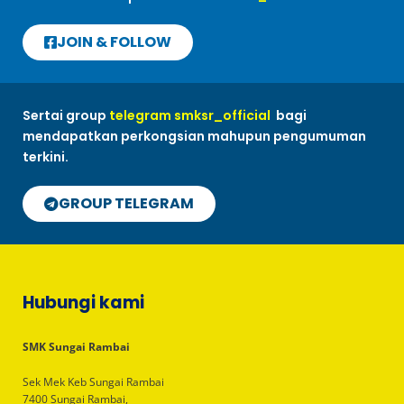
JOIN & FOLLOW
Sertai group
telegram smksr_official
bagi
mendapatkan perkongsian mahupun pengumuman
terkini.
GROUP TELEGRAM
Hubungi kami
SMK Sungai Rambai
Sek Mek Keb Sungai Rambai
7400 Sungai Rambai,