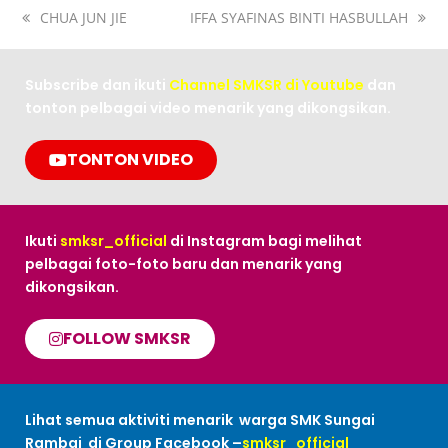
CHUA JUN JIE
IFFA SYAFINAS BINTI HASBULLAH
Subscribe dan ikuti
Channel SMKSR di Youtube
dan
tonton pelbagai video menarik yang dikongsikan.
TONTON VIDEO
Ikuti
smksr_official
di Instagram bagi melihat
pelbagai foto-foto baru dan menarik yang
dikongsikan.
FOLLOW SMKSR
Lihat semua aktiviti menarik warga SMK Sungai
Rambai di Group Facebook –
smksr_official