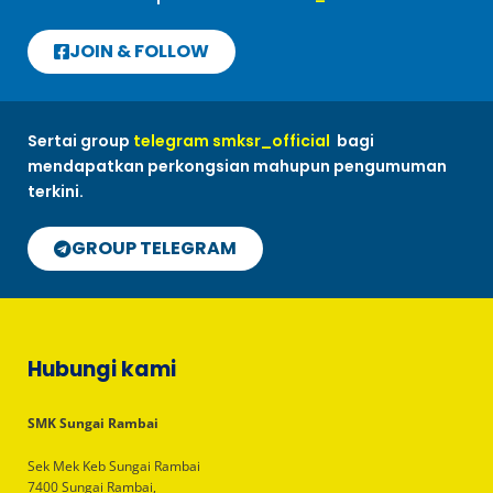
JOIN & FOLLOW
Sertai group
telegram smksr_official
bagi
mendapatkan perkongsian mahupun pengumuman
terkini.
GROUP TELEGRAM
Hubungi kami
SMK Sungai Rambai
Sek Mek Keb Sungai Rambai
7400 Sungai Rambai,