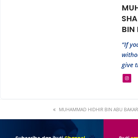
MU
SHA
BIN
“If y
witho
give 
MUHAMMAD HIDHIR BIN ABU BAKAR