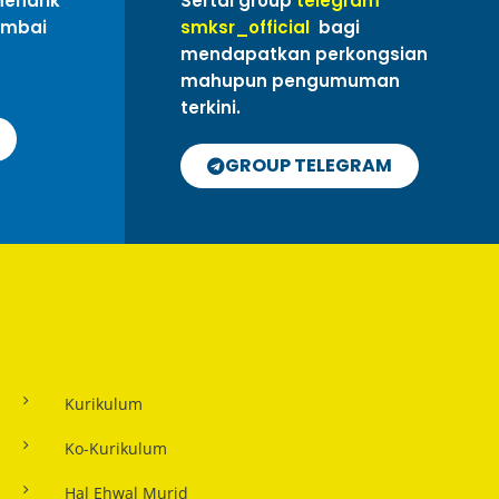
menarik
Sertai group
telegram
ambai
smksr_official
bagi
mendapatkan perkongsian
mahupun pengumuman
terkini.
GROUP TELEGRAM
Kurikulum
Ko-Kurikulum
Hal Ehwal Murid