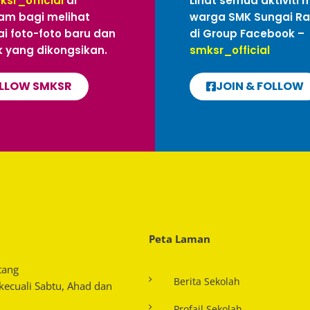
ksr_official
di
Lihat semua aktiviti 
am bagi melihat
warga SMK Sungai R
i foto-foto baru dan
di Group Facebook –
 yang dikongsikan.
smksr_official
LLOW SMKSR
JOIN & FOLLOW
Peta Laman
tang
Berita Sekolah
 kecuali Sabtu, Ahad dan
Profail Sekolah