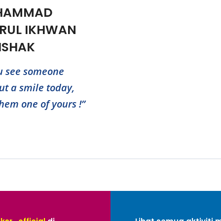
HAMMAD
RUL IKHWAN
 ISHAK
ou see someone
ut a smile today,
them one of yours !”