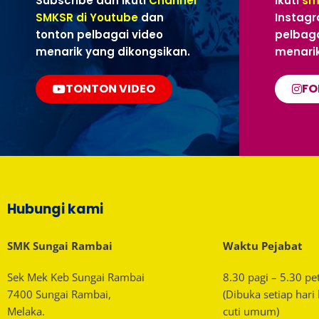
Subscribe dan ikuti
Channel
Ikuti
sm
SMKSR di Youtube
dan
Instagr
tonton pelbagai video
pelbaga
menarik yang dikongsikan.
menarik
TONTON VIDEO
FO
Hubungi kami
SMK Sungai Rambai
Waktu Pejabat
Sek Mek Keb Sungai Rambai
8.30 pagi – 5.30 pe
7400 Sungai Rambai,
(Dibuka setiap hari
Melaka.
cuti umum)