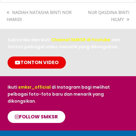
NADIAH NATASHA BINTI NOR
NUR QASDINA BINTI
HAMIDI
HILMY
Subscribe dan ikuti
Channel SMKSR di Youtube
dan
tonton pelbagai video menarik yang dikongsikan.
TONTON VIDEO
Ikuti
smksr_official
di Instagram bagi melihat
pelbagai foto-foto baru dan menarik yang
dikongsikan.
FOLLOW SMKSR