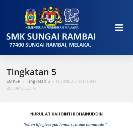
Tingkatan 5
SMKSR
»
Tingkatan 5
»
NURUL ATIKAH BINTI
ROHAINUDDIN
NURUL ATIKAH BINTI ROHAINUDDIN
“when life gives you lemons , make lemonade “