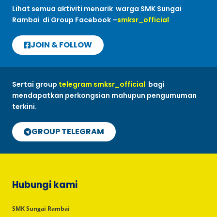
Lihat semua aktiviti menarik warga SMK Sungai
Rambai di Group Facebook –
smksr_official
JOIN & FOLLOW
Sertai group
telegram smksr_official
bagi
mendapatkan perkongsian mahupun pengumuman
terkini.
GROUP TELEGRAM
Hubungi kami
SMK Sungai Rambai