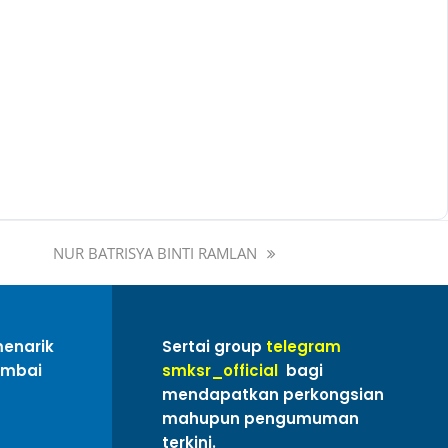
NUR BATRISYA BINTI RAMLAN
menarik
Sertai group
telegram
ambai
smksr_official
bagi
mendapatkan perkongsian
mahupun pengumuman
terkini.