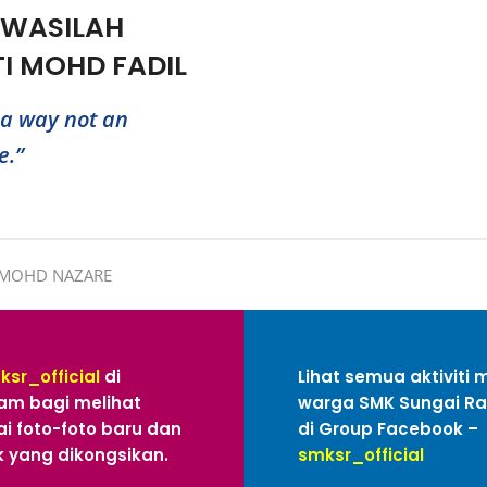
WASILAH
TI MOHD FADIL
 a way not an
e.”
 MOHD NAZARE
ksr_official
di
Lihat semua aktiviti 
am bagi melihat
warga SMK Sungai R
i foto-foto baru dan
di Group Facebook –
 yang dikongsikan.
smksr_official