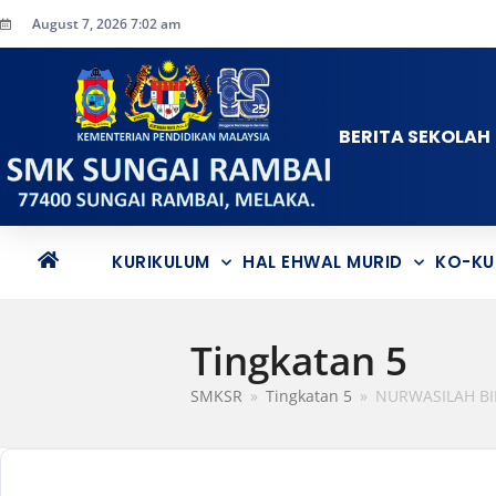
August 7, 2026 7:02 am
BERITA SEKOLAH
KURIKULUM
HAL EHWAL MURID
KO-KU
Tingkatan 5
SMKSR
»
Tingkatan 5
»
NURWASILAH BI