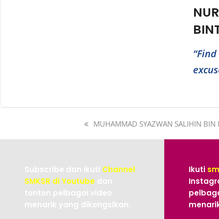
NUR
BIN
“Find
excus
MUHAMMAD SYAZWAN SALIHIN BIN
Subscribe dan ikuti
Channel
Ikuti
sm
SMKSR di Youtube
dan
Instagr
tonton pelbagai video
pelbaga
menarik yang dikongsikan.
menarik