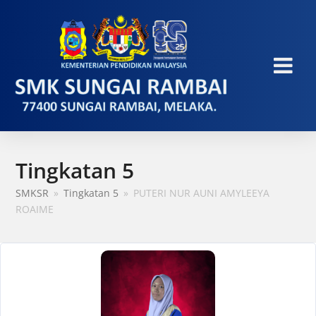
Tingkatan 5
SMKSR
»
Tingkatan 5
»
PUTERI NUR AUNI AMYLEEYA
ROAIME