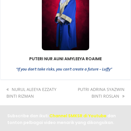
PUTERI NUR AUNI AMYLEEYA ROAIME
“If you don’t take risks, you can’t create a future – Luffy”
NURUL ALEEYA EZZATY
PUTRI ADRINA SYAZWIN
BINTI RIZMAN
BINTI ROSLAN
Subscribe dan ikuti
Channel SMKSR di Youtube
dan
tonton pelbagai video menarik yang dikongsikan.