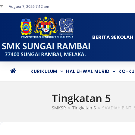
August 7, 2026 7:12 am
BERITA SEKOLAH
KURIKULUM
HAL EHWAL MURID
KO-KU
Tingkatan 5
SMKSR
»
Tingkatan 5
»
SA’ADIAH BINTI