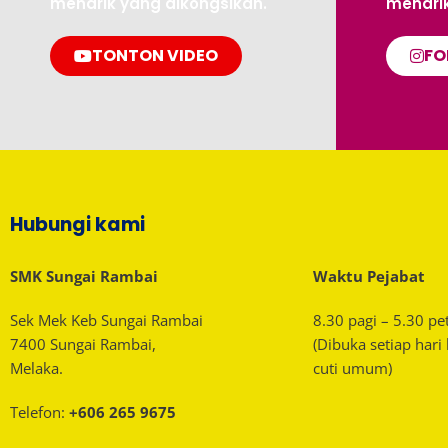
menarik yang dikongsikan.
menarik
TONTON VIDEO
FO
Hubungi kami
SMK Sungai Rambai
Waktu Pejabat
Sek Mek Keb Sungai Rambai
8.30 pagi – 5.30 pe
7400 Sungai Rambai,
(Dibuka setiap hari
Melaka.
cuti umum)
Telefon:
+606 265 9675