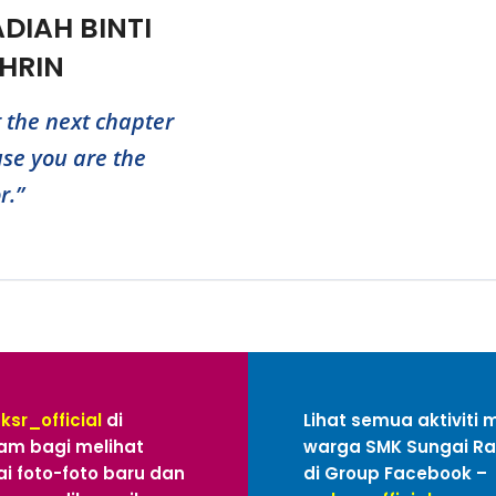
ADIAH BINTI
HRIN
t the next chapter
se you are the
r.”
ksr_official
di
Lihat semua aktiviti 
am bagi melihat
warga SMK Sungai R
i foto-foto baru dan
di Group Facebook –