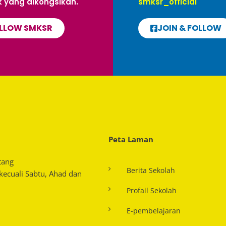
 yang dikongsikan.
smksr_official
LLOW SMKSR
JOIN & FOLLOW
Peta Laman
tang
Berita Sekolah
 kecuali Sabtu, Ahad dan
Profail Sekolah
E-pembelajaran