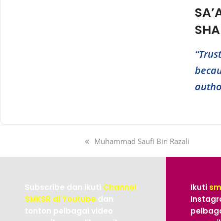
SA’
SHA
“Trus
becau
autho
Muhammad Saufi Bin Razali
Subscribe dan ikuti
Channel
Ikuti
sm
SMKSR di Youtube
dan
Instagr
tonton pelbagai video
pelbaga