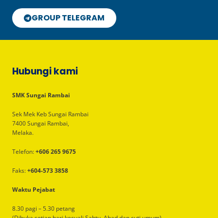
GROUP TELEGRAM
Hubungi kami
SMK Sungai Rambai
Sek Mek Keb Sungai Rambai
7400 Sungai Rambai,
Melaka.
Telefon:
+606 265 9675
Faks:
+604-573 3858
Waktu Pejabat
8.30 pagi – 5.30 petang
(Dibuka setiap hari kecuali Sabtu, Ahad dan cuti umum)