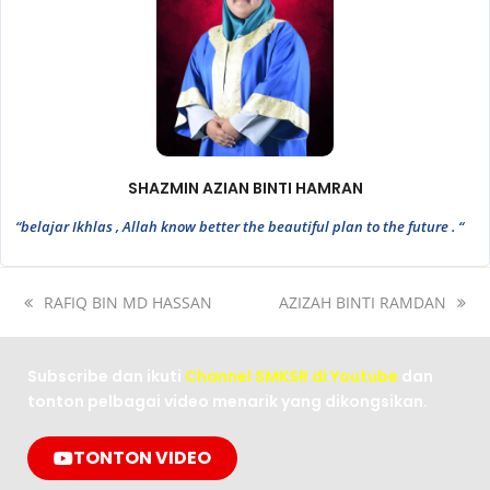
SHAZMIN AZIAN BINTI HAMRAN
“belajar Ikhlas , Allah know better the beautiful plan to the future . “
RAFIQ BIN MD HASSAN
AZIZAH BINTI RAMDAN
Subscribe dan ikuti
Channel SMKSR di Youtube
dan
tonton pelbagai video menarik yang dikongsikan.
TONTON VIDEO