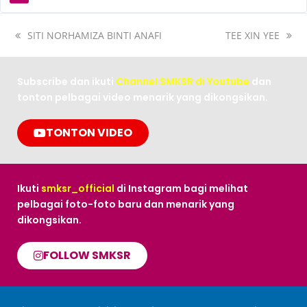
SITI NORHAMIZA BINTI ANAFI
TEE XIN YEE
Subscribe dan ikuti
Channel SMKSR di Youtube
dan
tonton pelbagai video menarik yang dikongsikan.
TONTON VIDEO
Ikuti
smksr_official
di Instagram bagi melihat
pelbagai foto-foto baru dan menarik yang
dikongsikan.
FOLLOW SMKSR