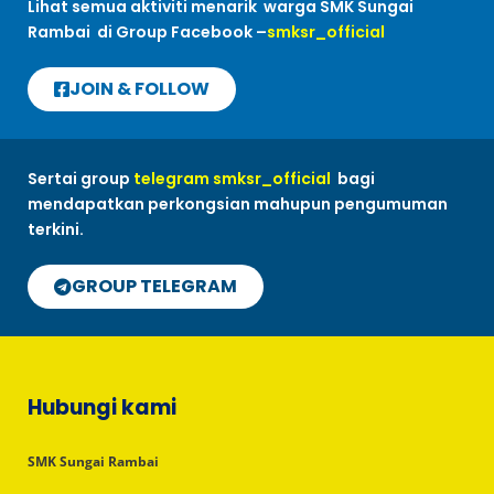
Lihat semua aktiviti menarik warga SMK Sungai
Rambai di Group Facebook –
smksr_official
JOIN & FOLLOW
Sertai group
telegram smksr_official
bagi
mendapatkan perkongsian mahupun pengumuman
terkini.
GROUP TELEGRAM
Hubungi kami
SMK Sungai Rambai