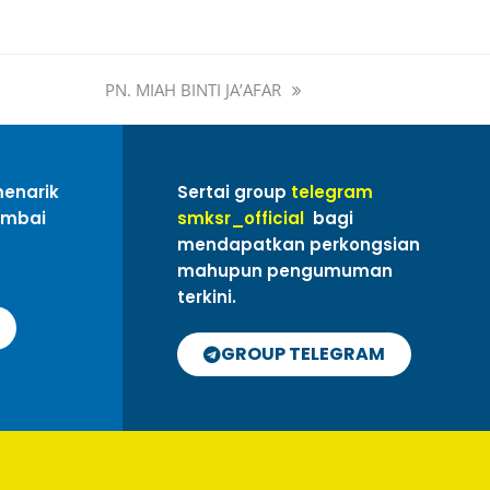
PN. MIAH BINTI JA’AFAR
menarik
Sertai group
telegram
ambai
smksr_official
bagi
mendapatkan perkongsian
mahupun pengumuman
terkini.
GROUP TELEGRAM