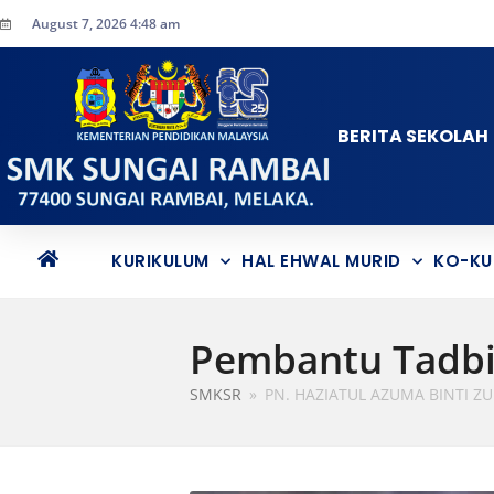
August 7, 2026 4:48 am
BERITA SEKOLAH
KURIKULUM
HAL EHWAL MURID
KO-KU
Pembantu Tadbi
SMKSR
»
PN. HAZIATUL AZUMA BINTI ZU