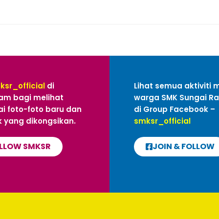
ksr_official
di
Lihat semua aktiviti 
am bagi melihat
warga SMK Sungai R
i foto-foto baru dan
di Group Facebook –
 yang dikongsikan.
smksr_official
LLOW SMKSR
JOIN & FOLLOW