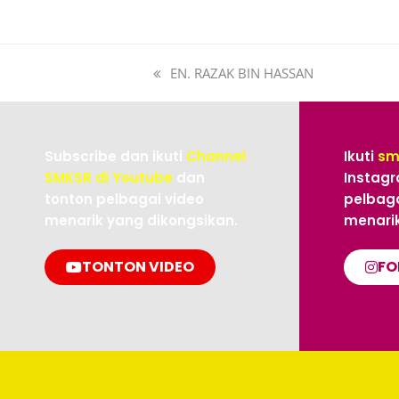
EN. RAZAK BIN HASSAN
Subscribe dan ikuti
Channel
Ikuti
sm
SMKSR di Youtube
dan
Instagr
tonton pelbagai video
pelbaga
menarik yang dikongsikan.
menarik
TONTON VIDEO
FO