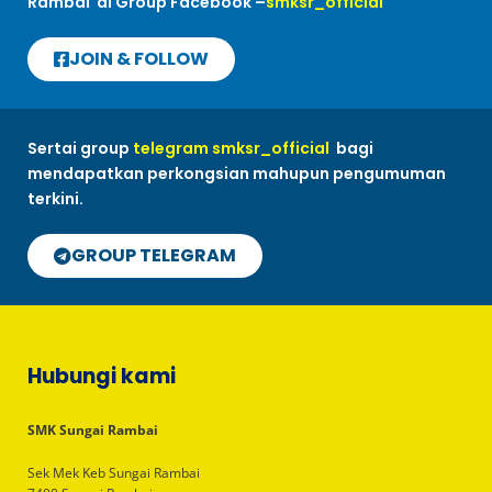
Rambai di Group Facebook –
smksr_official
JOIN & FOLLOW
Sertai group
telegram smksr_official
bagi
mendapatkan perkongsian mahupun pengumuman
terkini.
GROUP TELEGRAM
Hubungi kami
SMK Sungai Rambai
Sek Mek Keb Sungai Rambai