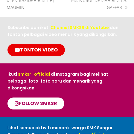
PN RASIDAH BINTI HJ
PN. NURUL NADIAH BINTI A.
MAUMIN
GAFFAR
Subscribe dan ikuti
Channel SMKSR di Youtube
dan
tonton pelbagai video menarik yang dikongsikan.
TONTON VIDEO
Ikuti
smksr_official
di Instagram bagi melihat
pelbagai foto-foto baru dan menarik yang
dikongsikan.
FOLLOW SMKSR
Lihat semua aktiviti menarik warga SMK Sungai