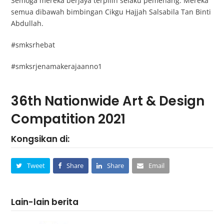
Semoga mereka berjaya terpilih selaku pemenang. Mereka
semua dibawah bimbingan Cikgu Hajjah Salsabila Tan Binti
Abdullah.
#smksrhebat
#smksrjenamakerajaanno1
36th Nationwide Art & Design
Compatition 2021
Kongsikan di:
Tweet
Share
Share
Email
Lain-lain berita