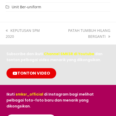
Unit Ber-uniform
KEPUTUSAN SPM
PATAH TUMBUH HILANG
2020
BERGANTI
Subscribe dan ikuti
Channel SMKSR di Youtube
dan
tonton pelbagai video menarik yang dikongsikan.
TONTON VIDEO
Ikuti
smksr_official
di Instagram bagi melihat
pelbagai foto-foto baru dan menarik yang
dikongsikan.