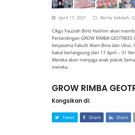
April 17, 2021
Berita Sekolah
,
G
Cikgu Fauziah Binti Hashim akan memb
Pertandingan GROW RIMBA GEOTREES CH
kerjasama Fakulti Alam Bina dan Ukur, U
bakal berlangsung dari 17 April – 31 N
Mereka akan menjaga anak pokok Sema
mereka.
GROW RIMBA GEOTR
Kongsikan di:
Tweet
Share
Share