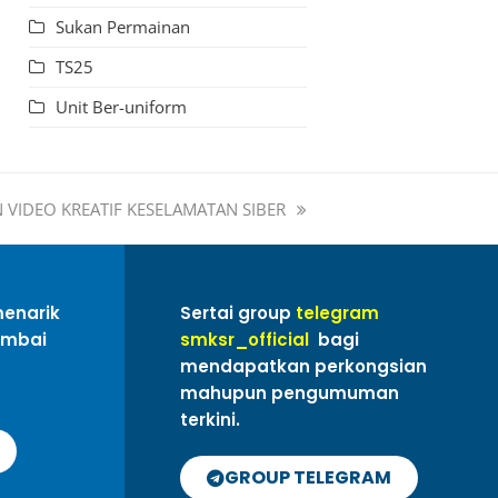
Sukan Permainan
TS25
Unit Ber-uniform
VIDEO KREATIF KESELAMATAN SIBER
menarik
Sertai group
telegram
ambai
smksr_official
bagi
mendapatkan perkongsian
mahupun pengumuman
terkini.
GROUP TELEGRAM