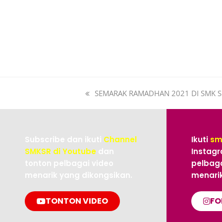
SEMARAK RAMADHAN 2021 DI SMK 
Subscribe dan ikuti
Channel
Ikuti
sm
SMKSR di Youtube
dan
Instagr
tonton pelbagai video
pelbaga
menarik yang dikongsikan.
menarik
TONTON VIDEO
FO