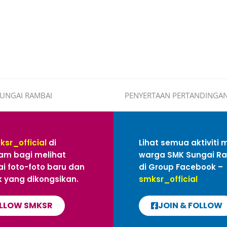
SUNGAI RAMBAI
PENYERTAAN PERTANDINGAN 
ksr_official
di
Lihat semua aktiviti 
am bagi melihat
warga SMK Sungai R
i foto-foto baru dan
di Group Facebook –
 yang dikongsikan.
smksr_official
LLOW SMKSR
JOIN & FOLLOW