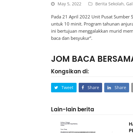
May 5, 2022
Berita Sekolah
,
Gal
Pada 21 April 2022 Unit Pusat Sumber
untuk 10 minit. Program tahunan anju
ini bertujuan menggalakkan murid mem
baca dan besyukur”.
JOM BACA BERSAMA
Kongsikan di:
Tweet
Share
Share
Lain-lain berita
H
P