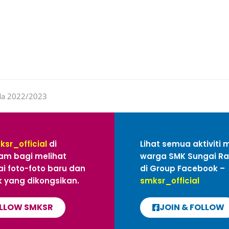
IMa 2022/2023
ksr_official
di
Lihat semua aktiviti 
am bagi melihat
warga SMK Sungai R
i foto-foto baru dan
di Group Facebook –
 yang dikongsikan.
smksr_official
LLOW SMKSR
JOIN & FOLLOW