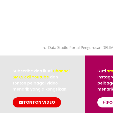
Data Studio Portal Pengurusan DEL
Subscribe dan ikuti
Channel
Ikuti
sm
SMKSR di Youtube
dan
Instagr
tonton pelbagai video
pelbaga
menarik yang dikongsikan.
menarik
TONTON VIDEO
FO