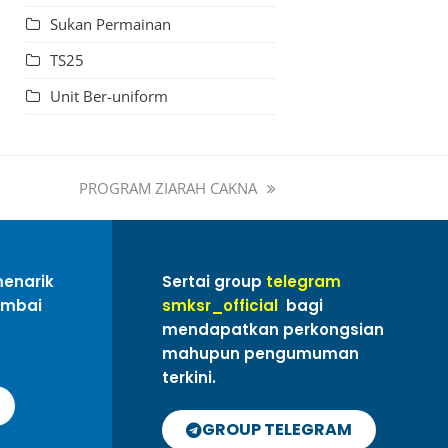
Sukan Permainan
TS25
Unit Ber-uniform
PROGRAM ZIARAH CAKNA
menarik
Sertai group
telegram
ambai
smksr_official
bagi
mendapatkan perkongsian
mahupun pengumuman
terkini.
GROUP TELEGRAM