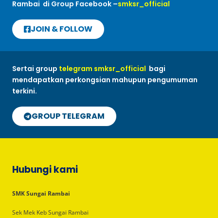
Rambai di Group Facebook –
smksr_official
JOIN & FOLLOW
Sertai group
telegram smksr_official
bagi
mendapatkan perkongsian mahupun pengumuman
terkini.
GROUP TELEGRAM
Hubungi kami
SMK Sungai Rambai
Sek Mek Keb Sungai Rambai