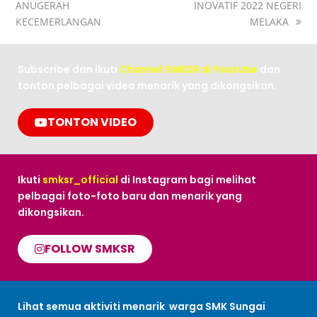
ANUGERAH
INOVATIF 2022 NEGERI
KECEMERLANGAN
MELAKA
Subscribe dan ikuti
Channel SMKSR di Youtube
dan
tonton pelbagai video menarik yang dikongsikan.
TONTON VIDEO
Ikuti
smksr_official
di Instagram bagi melihat
pelbagai foto-foto baru dan menarik yang
dikongsikan.
FOLLOW SMKSR
Lihat semua aktiviti menarik warga SMK Sungai