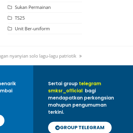
Sukan Permainan
TS25
Unit Ber-uniform
ngan nyanyian solo lagu-lagu patriotik
menarik
Sertai group
telegram
ambai
smksr_official
bagi
mendapatkan perkongsian
mahupun pengumuman
terkini.
GROUP TELEGRAM