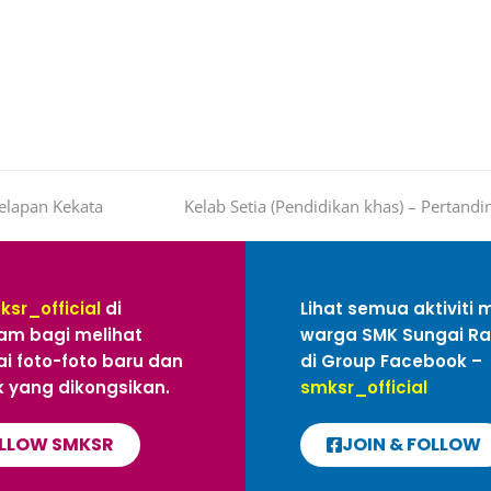
Delapan Kekata
Kelab Setia (Pendidikan khas) – Pertandi
ksr_official
di
Lihat semua aktiviti 
am bagi melihat
warga SMK Sungai R
i foto-foto baru dan
di Group Facebook –
 yang dikongsikan.
smksr_official
LLOW SMKSR
JOIN & FOLLOW