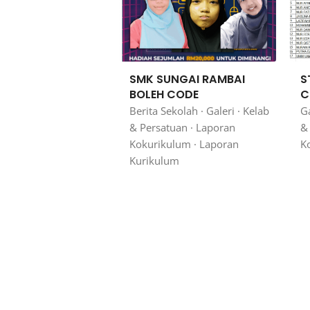
SMK SUNGAI RAMBAI
S
BOLEH CODE
C
Berita Sekolah
·
Galeri
·
Kelab
Ga
& Persatuan
·
Laporan
&
Kokurikulum
·
Laporan
K
Kurikulum