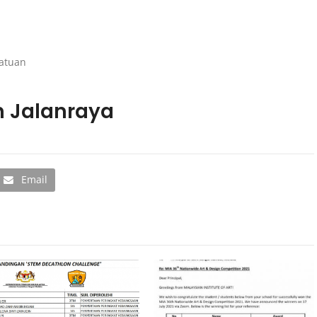
satuan
 Jalanraya
Email