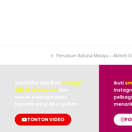
Persatuan Bahasa Melayu – Aktiviti 
Subscribe dan ikuti
Channel
Ikuti
sm
SMKSR di Youtube
dan
Instagr
tonton pelbagai video
pelbaga
menarik yang dikongsikan.
menarik
TONTON VIDEO
FO