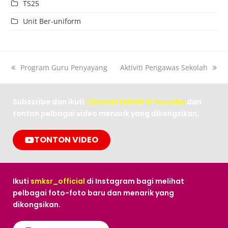
TS25
Unit Ber-uniform
Program Guru Penyayang
Aktiviti Pengawas Sekolah
Subscribe dan ikuti
Channel SMKSR di Youtube
dan
tonton pelbagai video menarik yang dikongsikan.
TONTON VIDEO
Ikuti
smksr_official
di Instagram bagi melihat
pelbagai foto-foto baru dan menarik yang
dikongsikan.