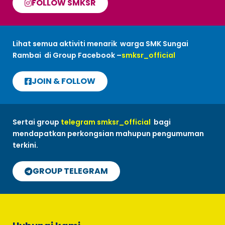
FOLLOW SMKSR
Lihat semua aktiviti menarik warga SMK Sungai
Rambai di Group Facebook –
smksr_official
JOIN & FOLLOW
Sertai group
telegram smksr_official
bagi
mendapatkan perkongsian mahupun pengumuman
terkini.
GROUP TELEGRAM