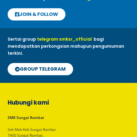
JOIN & FOLLOW
Sertai group
telegram smksr_official
bagi
mendapatkan perkongsian mahupun pengumuman
terkini.
GROUP TELEGRAM
Hubungi kami
SMK Sungai Rambai
Sek Mek Keb Sungai Rambai
7400 Sungai Rambai,