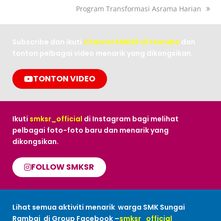
Program Transformasi Asrama Harian
Subscribe dan ikuti
Channel SMKSR di Youtube
dan
tonton pelbagai video menarik yang dikongsikan.
TONTON VIDEO
Ikuti
smksr_official
di Instagram bagi melihat
pelbagai foto-foto baru dan menarik yang
dikongsikan.
FOLLOW SMKSR
Lihat semua aktiviti menarik warga SMK Sungai
Rambai di Group Facebook –
smksr_official