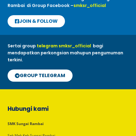
Rambai di Group Facebook –
smksr_official
JOIN & FOLLOW
Sertai group
telegram smksr_official
bagi
mendapatkan perkongsian mahupun pengumuman
terkini.
GROUP TELEGRAM
Hubungi kami
SMK Sungai Rambai
Sek Mek Keb Sungai Rambai