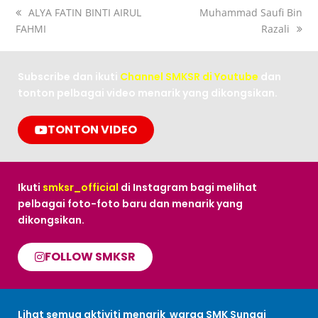
ALYA FATIN BINTI AIRUL
Muhammad Saufi Bin
FAHMI
Razali
Subscribe dan ikuti
Channel SMKSR di Youtube
dan
tonton pelbagai video menarik yang dikongsikan.
TONTON VIDEO
Ikuti
smksr_official
di Instagram bagi melihat
pelbagai foto-foto baru dan menarik yang
dikongsikan.
FOLLOW SMKSR
Lihat semua aktiviti menarik warga SMK Sungai