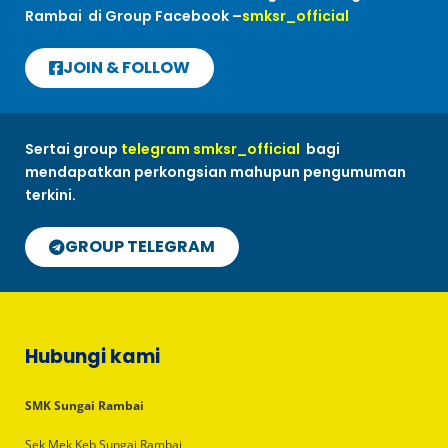
Rambai di Group Facebook –
smksr_official
JOIN & FOLLOW
Sertai group
telegram smksr_official
bagi
mendapatkan perkongsian mahupun pengumuman
terkini.
GROUP TELEGRAM
Hubungi kami
SMK Sungai Rambai
Sek Mek Keb Sungai Rambai