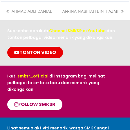
AHMAD ADLI DANIAL
AFRINA NABIHAH BINTI AZMI
Subscribe dan ikuti
Channel SMKSR di Youtube
dan
tonton pelbagai video menarik yang dikongsikan.
TONTON VIDEO
Ikuti
smksr_official
di Instagram bagi melihat
pelbagai foto-foto baru dan menarik yang
dikongsikan.
FOLLOW SMKSR
Lihat semua aktiviti menarik warga SMK Sungai