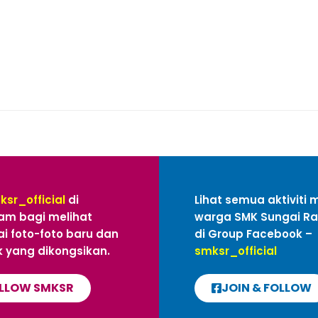
ksr_official
di
Lihat semua aktiviti 
am bagi melihat
warga SMK Sungai R
i foto-foto baru dan
di Group Facebook –
 yang dikongsikan.
smksr_official
LLOW SMKSR
JOIN & FOLLOW