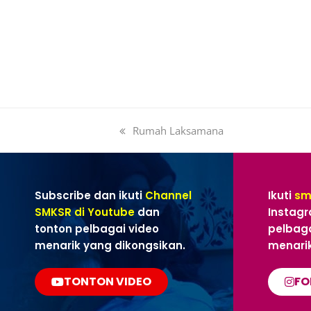
Rumah Laksamana
Subscribe dan ikuti
Channel
Ikuti
sm
SMKSR di Youtube
dan
Instagr
tonton pelbagai video
pelbaga
menarik yang dikongsikan.
menarik
TONTON VIDEO
FO