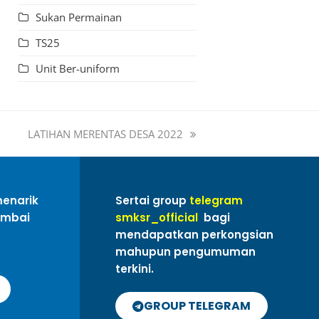
Sukan Permainan
TS25
Unit Ber-uniform
LATIHAN MERENTAS DESA 2022
menarik
Sertai group
telegram
ambai
smksr_official
bagi
mendapatkan perkongsian
mahupun pengumuman
terkini.
GROUP TELEGRAM