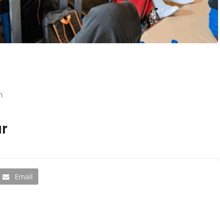
n
r
Email