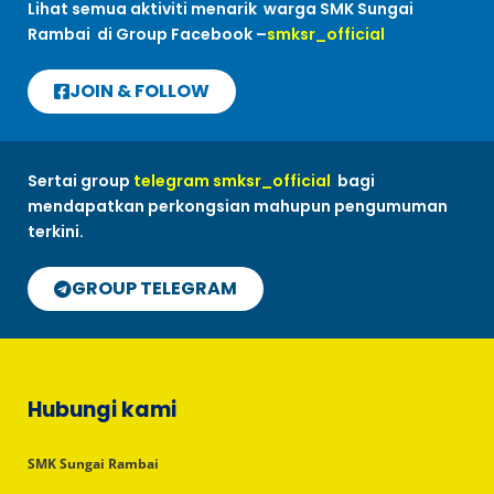
Lihat semua aktiviti menarik warga SMK Sungai
Rambai di Group Facebook –
smksr_official
JOIN & FOLLOW
Sertai group
telegram smksr_official
bagi
mendapatkan perkongsian mahupun pengumuman
terkini.
GROUP TELEGRAM
Hubungi kami
SMK Sungai Rambai