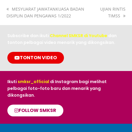
MESYUARAT JAWATANKUASA BADAN
UJIAN RINTIS
DISIPLIN DAN PENGAWAS 1/2022
TIMSS
Subscribe dan ikuti
Channel SMKSR di Youtube
dan
tonton pelbagai video menarik yang dikongsikan.
TONTON VIDEO
Ikuti
smksr_official
di Instagram bagi melihat
pelbagai foto-foto baru dan menarik yang
dikongsikan.
FOLLOW SMKSR