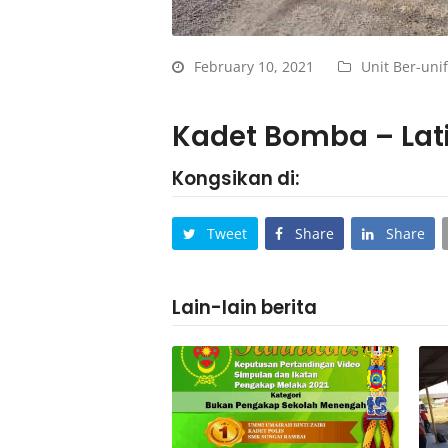
February 10, 2021
Unit Ber-uni
Kadet Bomba – Lat
Kongsikan di:
Tweet
Share
Share
Lain-lain berita