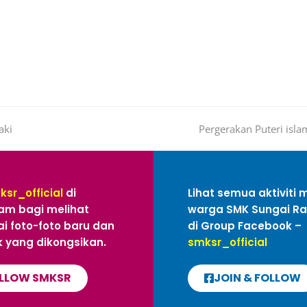
aki
Pergerakan Puteri isla
ksr_official
di
Lihat semua aktiviti 
am bagi melihat
warga SMK Sungai R
i foto-foto baru dan
di Group Facebook –
 yang dikongsikan.
smksr_official
LLOW SMKSR
JOIN & FOLLOW