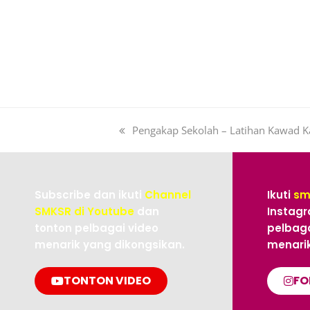
Pengakap Sekolah – Latihan Kawad K
Subscribe dan ikuti
Channel
Ikuti
sm
SMKSR di Youtube
dan
Instagr
tonton pelbagai video
pelbaga
menarik yang dikongsikan.
menarik
TONTON VIDEO
FO