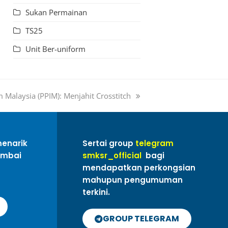
Sukan Permainan
TS25
Unit Ber-uniform
m Malaysia (PPIM): Menjahit Crosstitch
menarik
Sertai group
telegram
ambai
smksr_official
bagi
mendapatkan perkongsian
mahupun pengumuman
terkini.
GROUP TELEGRAM