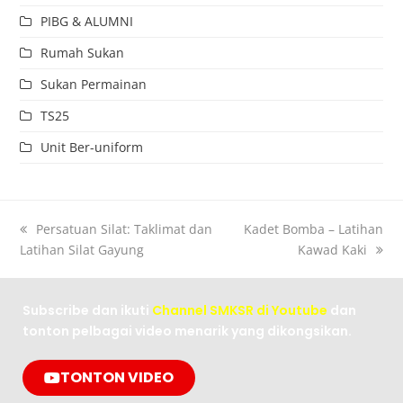
PIBG & ALUMNI
Rumah Sukan
Sukan Permainan
TS25
Unit Ber-uniform
Persatuan Silat: Taklimat dan
Kadet Bomba – Latihan
Latihan Silat Gayung
Kawad Kaki
Subscribe dan ikuti
Channel SMKSR di Youtube
dan
tonton pelbagai video menarik yang dikongsikan.
TONTON VIDEO