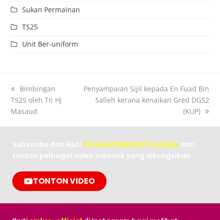
Sukan Permainan
TS25
Unit Ber-uniform
Bimbingan
Penyampaian Sijil kepada En Fuad Bin
TS25 oleh Tn Hj
Salleh kerana kenaikan Gred DG52
Masaud
(KUP)
Subscribe dan ikuti
Channel SMKSR di Youtube
dan
tonton pelbagai video menarik yang dikongsikan.
TONTON VIDEO