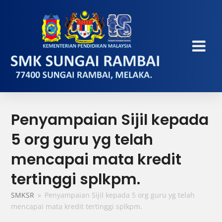
Penyampaian Sijil kepada
5 org guru yg telah
mencapai mata kredit
tertinggi splkpm.
SMKSR
»
Penyampaian Sijil kepada 5 org guru yg telah
mencapai mata kredit tertinggi splkpm.